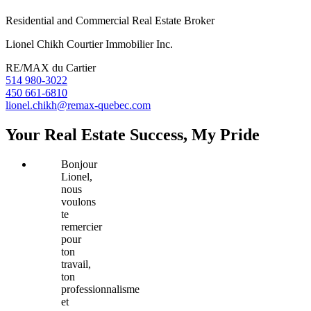
Residential and Commercial Real Estate Broker
Lionel Chikh Courtier Immobilier Inc.
RE/MAX du Cartier
514 980-3022
450 661-6810
lionel.chikh@remax-quebec.com
Your Real Estate Success, My Pride
Bonjour
Lionel,
nous
voulons
te
remercier
pour
ton
travail,
ton
professionnalisme
et